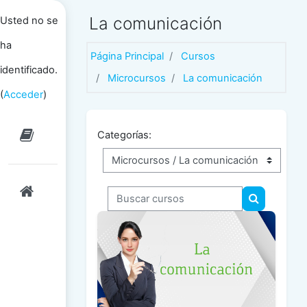
Salta al contenido principal
La comunicación
Usted no se
ha
Página Principal
Cursos
identificado.
Microcursos
La comunicación
(
Acceder
)
Categorías:
Buscar cursos
Buscar cur