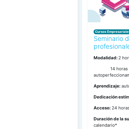
Cursos Empresariale
Seminario d
profesional
Modalidad:
2 hor
14 horas 
autoperfecciona
Aprendizaje:
aut
Dedicación esti
Acceso:
24 hora
Duración de la s
calendario*