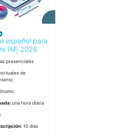
s
e español para
es (M) 2026
as presenciales
virtuales de
miento
ónomo
mada:
una hora diaria
s
uscripción
: 10 días